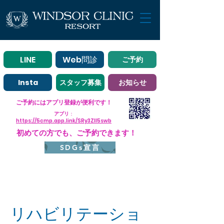
LINE
Web問診
ご予約
Insta
スタッフ募集
お知らせ
ご予約にはアプリ登録が便利です！
アプリ
：
https://5cmp.app.link/SRy3ZII5swb
初めての方でも、ご予約できます！
SDGs宣言
リハビリテーショ