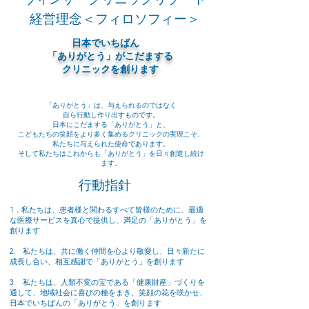
経営理念＜フィロソフィー＞
日本でいちばん
「ありがとう」がこだまする
クリニックを創ります
「ありがとう」は、与えられるのではなく
自ら行動し作り出すものです。
日本にこだまする「ありがとう」と、
こどもたちの笑顔をより多く集めるクリニックの実現こそ、
私たちに与えられた使命であります。
そして私たちはこれからも「ありがとう」を日々創造し続け
ます。
行動指針
1．私たちは、患者様と関わるすべて皆様のために、最適
な医療サービスを真心で提供し、満足の「ありがとう」を
創ります
​2. 私たちは、共に働く仲間を心より敬愛し、日々新たに
成長し合い、相互感謝で「ありがとう」を創ります
3. 私たちは、人類不変の宝である「健康財産」づくりを
通して、地域社会に喜びの種をまき、笑顔の花を咲かせ、
日本でいちばんの「ありがとう」を創ります