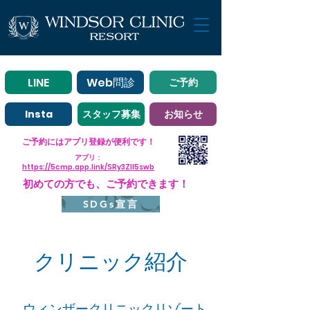
LINE
Web問診
ご予約
Insta
スタッフ募集
お知らせ
ご予約にはアプリ登録が便利です！
アプリ
：
https://5cmp.app.link/SRy3ZII5swb
初めての方でも、ご予約できます！
SDGs宣言
クリニック紹介
ウィンザークリニックリゾート